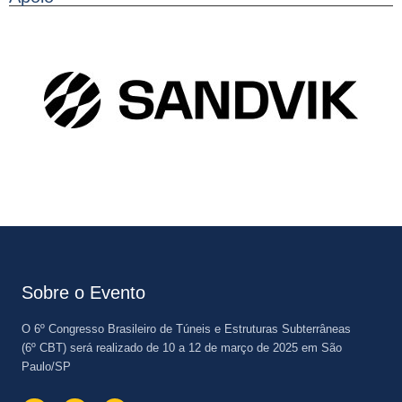
Sobre o Evento
O
6º Congresso Brasileiro de Túneis e Estruturas Subterrâneas
(6º CBT) será realizado de 10 a 12 de março de 2025 em São
Paulo/SP