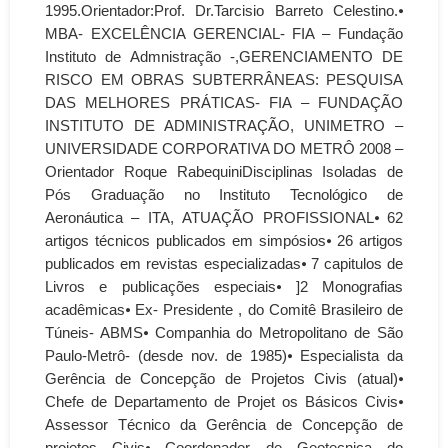
1995.Orientador:Prof. Dr.Tarcisio Barreto Celestino.⦁
MBA- EXCELÊNCIA GERENCIAL- FIA – Fundação
Instituto de Admnistração -,GERENCIAMENTO DE
RISCO EM OBRAS SUBTERRÂNEAS: PESQUISA
DAS MELHORES PRÁTICAS- FIA – FUNDAÇÃO
INSTITUTO DE ADMINISTRAÇÃO, UNIMETRO –
UNIVERSIDADE CORPORATIVA DO METRÔ 2008 –
Orientador Roque RabequiniDisciplinas Isoladas de
Pós Graduação no Instituto Tecnológico de
Aeronáutica – ITA, ATUAÇÃO PROFISSIONAL⦁ 62
artigos técnicos publicados em simpósios⦁ 26 artigos
publicados em revistas especializadas⦁ 7 capitulos de
Livros e publicações especiais⦁ ]2 Monografias
acadêmicas⦁ Ex- Presidente , do Comitê Brasileiro de
Túneis- ABMS⦁ Companhia do Metropolitano de São
Paulo-Metrô- (desde nov. de 1985)⦁ Especialista da
Gerência de Concepção de Projetos Civis (atual)⦁
Chefe de Departamento de Projet os Básicos Civis⦁
Assessor Técnico da Gerência de Concepção de