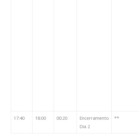
17:40
18:00
00:20
Encerramento
**
Dia 2