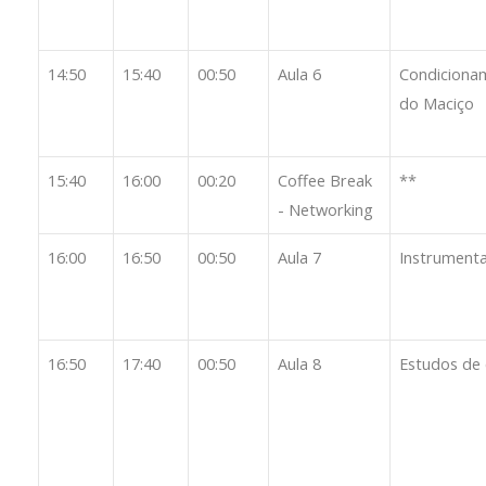
14:50
15:40
00:50
Aula 6
Condiciona
do Maciço
15:40
16:00
00:20
Coffee Break
**
- Networking
16:00
16:50
00:50
Aula 7
Instrument
16:50
17:40
00:50
Aula 8
Estudos de