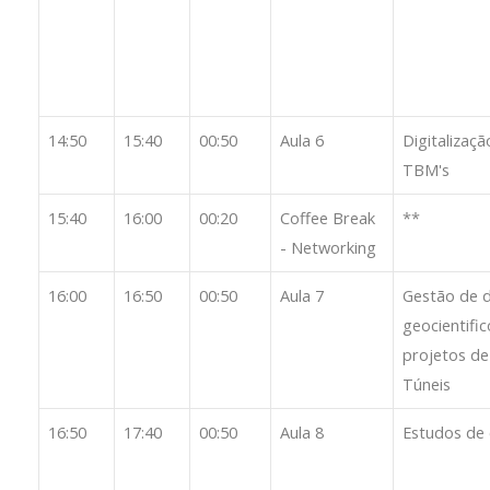
14:50
15:40
00:50
Aula 6
Digitalizaçã
TBM's
15:40
16:00
00:20
Coffee Break
**
- Networking
16:00
16:50
00:50
Aula 7
Gestão de 
geocientifi
projetos de
Túneis
16:50
17:40
00:50
Aula 8
Estudos de