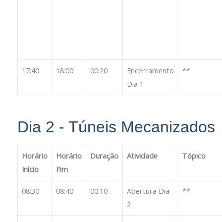
17:40
18:00
00:20
Encerramento
**
Dia 1
Dia 2 - Túneis Mecanizados
Horário
Horário
Duração
Atividade
Tópico
Início
Fim
08:30
08:40
00:10
Abertura Dia
**
2