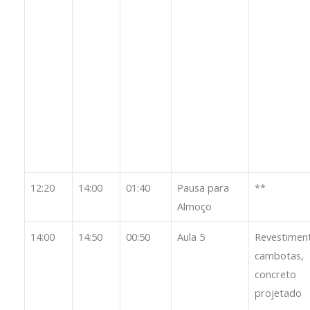
12:20
14:00
01:40
Pausa para
**
Almoço
14:00
14:50
00:50
Aula 5
Revestimen
cambotas,
concreto
projetado