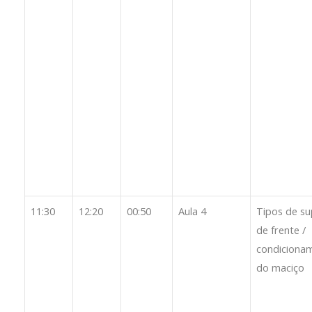
11:30
12:20
00:50
Aula 4
Tipos de su
de frente /
condiciona
do maciço