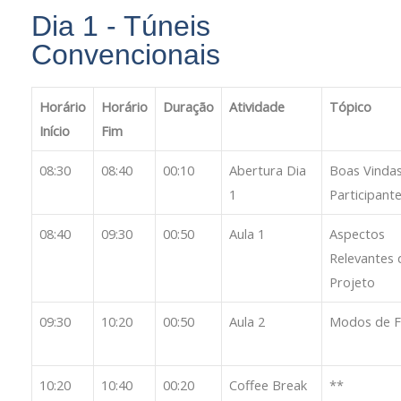
Dia 1 - Túneis
Convencionais
Horário
Horário
Duração
Atividade
Tópico
Início
Fim
08:30
08:40
00:10
Abertura Dia
Boas Vinda
1
Participant
08:40
09:30
00:50
Aula 1
Aspectos
Relevantes 
Projeto
09:30
10:20
00:50
Aula 2
Modos de F
10:20
10:40
00:20
Coffee Break
**