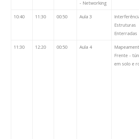
- Networking
10:40
11:30
00:50
Aula 3
Interferênci
Estruturas
Enterradas
11:30
12:20
00:50
Aula 4
Mapeament
Frente - tún
em solo e r